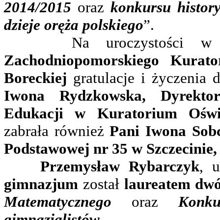
2014/2015
oraz
konkursu histor
dzieje oręża polskiego
”.
Na uroczystości w Szc
Zachodniopomorskiego Kurato
Boreckiej
gratulacje i życzenia 
Iwona Rydzkowska, Dyrekto
Edukacji w Kuratorium Oświ
zabrała również
Pani Iwona Sobc
Podstawowej nr 35 w Szczecinie,
Przemysław Rybarczyk
, 
gimnazjum
został
laureatem dw
Matematycznego
oraz
Konkur
gimnazjalistów
.