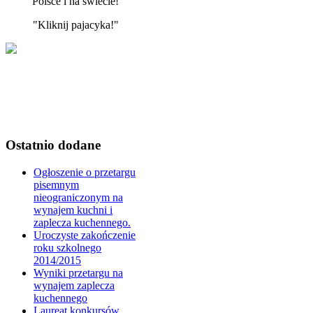
Polsce i na świecie!
"Kliknij pajacyka!"
Ostatnio dodane
Ogłoszenie o przetargu
pisemnym
nieograniczonym na
wynajem kuchni i
zaplecza kuchennego.
Uroczyste zakończenie
roku szkolnego
2014/2015
Wyniki przetargu na
wynajem zaplecza
kuchennego
Laureat konkursów