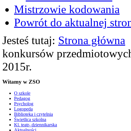
Mistrzowie kodowania
Powrót do aktualnej stro
Jesteś tutaj:
Strona główna
konkursów przedmiotowych
2015r.
Witamy w ZSO
O szkole
Pedagog
Psycholog
Logopeda
Biblioteka i czytelnia
Świetlica szkolna
Kl. teatr- dziennikarska
Aktualności