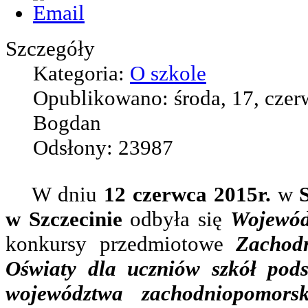
Szczegóły
Kategoria:
O szkole
Opublikowano: środa, 17, czer
Bogdan
Odsłony: 23987
W dniu
12 czerwca 2015r.
w
w Szczecinie
odbyła się
Wojewó
konkursy przedmiotowe
Zachodn
Oświaty dla uczniów szkół pod
województwa zachodniopomors