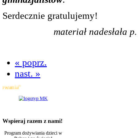
Serdecznie gratulujemy!
materiał nadesłała 
« poprz.
nast. »
a"
Wspieraj razem z nami!
Program dożywiania dzieci w