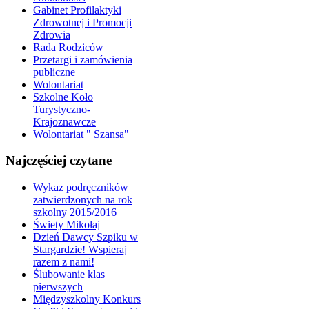
Gabinet Profilaktyki
Zdrowotnej i Promocji
Zdrowia
Rada Rodziców
Przetargi i zamówienia
publiczne
Wolontariat
Szkolne Koło
Turystyczno-
Krajoznawcze
Wolontariat " Szansa"
Najczęściej czytane
Wykaz podręczników
zatwierdzonych na rok
szkolny 2015/2016
Świety Mikołaj
Dzień Dawcy Szpiku w
Stargardzie! Wspieraj
razem z nami!
Ślubowanie klas
pierwszych
Międzyszkolny Konkurs