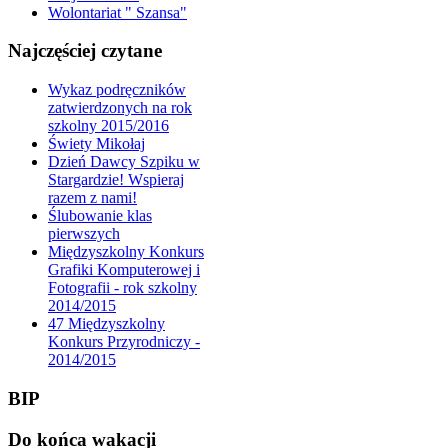
Wolontariat " Szansa"
Najczęściej czytane
Wykaz podręczników
zatwierdzonych na rok
szkolny 2015/2016
Świety Mikołaj
Dzień Dawcy Szpiku w
Stargardzie! Wspieraj
razem z nami!
Ślubowanie klas
pierwszych
Międzyszkolny Konkurs
Grafiki Komputerowej i
Fotografii - rok szkolny
2014/2015
47 Międzyszkolny
Konkurs Przyrodniczy -
2014/2015
BIP
Do końca wakacji