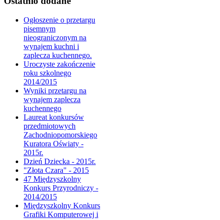
Ostatnio dodane
Ogłoszenie o przetargu
pisemnym
nieograniczonym na
wynajem kuchni i
zaplecza kuchennego.
Uroczyste zakończenie
roku szkolnego
2014/2015
Wyniki przetargu na
wynajem zaplecza
kuchennego
Laureat konkursów
przedmiotowych
Zachodniopomorskiego
Kuratora Oświaty -
2015r.
Dzień Dziecka - 2015r.
"Złota Czara" - 2015
47 Międzyszkolny
Konkurs Przyrodniczy -
2014/2015
Międzyszkolny Konkurs
Grafiki Komputerowej i