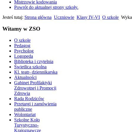
Mistrzowie kodowania
Powrót do aktualnej strony szkoły.
Jesteś tutaj:
Strona główna
Uczniowie
Klasy IV-VI
O szkole
Wykaz
Witamy w ZSO
O szkole
Pedagog
Psycholog
Logopeda
Biblioteka i czytelnia
Świetlica szkolna
Kl. teatr- dziennikarska
Aktualności
Gabinet Profilaktyki
Zdrowotnej i Promocji
Zdrowia
Rada Rodziców
Przetargi i zamówienia
publiczne
Wolontariat
Szkolne Koło
Turystyczno-
Krajoznawcze