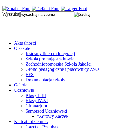
Wyszukaj
Aktualności
O szkole
Jesteśmy liderem Integracji
Szkoła promująca zdrowie
Zachodniopomorska Szkoła Jakości
Grono pedagogiczne i pracownicy ZSO
EFS
Dokumentacja szkoły
Galerie
Uczniowie
Klasy I- III
Klasy IV-VI
Gimnazjum
Samorząd Uczniowski
"Zdrowy Żaczek"
Kl. teatr.-dziennik.
Gazetka "Sztubak"