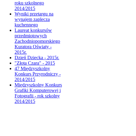
roku szkolnego
2014/2015
Wyniki przetargu na
wynajem zaplecza
kuchennego
Laureat konkursów
przedmiotowych
Zachodniopomorskiego
Kuratora Oświaty -
2015r.
Dzień Dziecka - 2015r.
"Złota Czara" - 2015
47 Międzyszkolny
Konkurs Przyrodniczy -
2014/2015
Międzyszkolny Konkurs
Grafiki Komputerowej i
Fotografii - rok szkolny
2014/2015