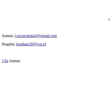
t
Joanna:
j.szczecinska3@gmail.com
Bogdan:
bogdanz20@wp.pl
J.Sz
Joanna