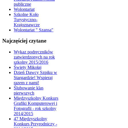
publiczne
Wolontariat
Szkolne Koło
Turystyczno-
Krajoznawcze
Wolontariat " Szansa"
Najczęściej czytane
Wykaz podręczników
zatwierdzonych na rok
szkolny 2015/2016
Świety Mikołaj
Dzień Dawcy Szpiku w
Stargardzie! Wspieraj
razem z nami!
Ślubowanie klas
pierwszych
Międzyszkolny Konkurs
Grafiki Komputerowej i
Fotografii - rok szkolny
2014/2015
47 Międzyszkolny
Konkurs Przyrodniczy -