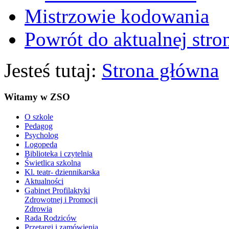
Mistrzowie kodowania
Powrót do aktualnej stro
Jesteś tutaj:
Strona główna
Witamy w ZSO
O szkole
Pedagog
Psycholog
Logopeda
Biblioteka i czytelnia
Świetlica szkolna
Kl. teatr- dziennikarska
Aktualności
Gabinet Profilaktyki
Zdrowotnej i Promocji
Zdrowia
Rada Rodziców
Przetargi i zamówienia