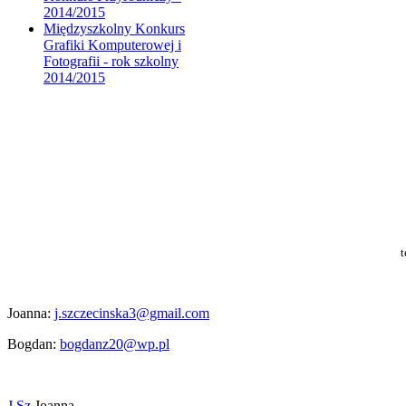
2014/2015
Międzyszkolny Konkurs
Grafiki Komputerowej i
Fotografii - rok szkolny
2014/2015
t
Joanna:
j.szczecinska3@gmail.com
Bogdan:
bogdanz20@wp.pl
J.Sz
Joanna