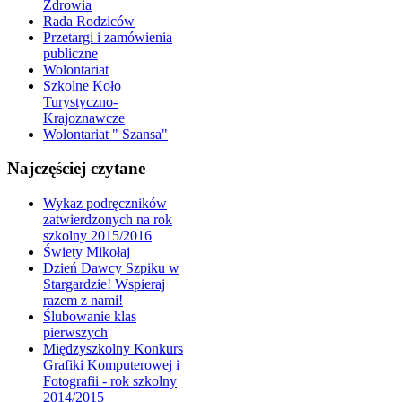
Zdrowia
Rada Rodziców
Przetargi i zamówienia
publiczne
Wolontariat
Szkolne Koło
Turystyczno-
Krajoznawcze
Wolontariat " Szansa"
Najczęściej czytane
Wykaz podręczników
zatwierdzonych na rok
szkolny 2015/2016
Świety Mikołaj
Dzień Dawcy Szpiku w
Stargardzie! Wspieraj
razem z nami!
Ślubowanie klas
pierwszych
Międzyszkolny Konkurs
Grafiki Komputerowej i
Fotografii - rok szkolny
2014/2015