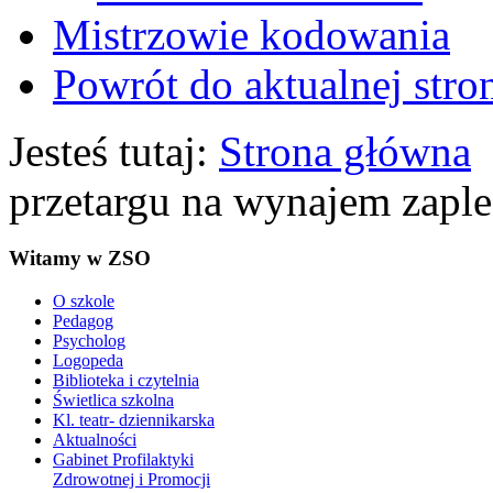
Mistrzowie kodowania
Powrót do aktualnej stro
Jesteś tutaj:
Strona główna
przetargu na wynajem zapl
Witamy w ZSO
O szkole
Pedagog
Psycholog
Logopeda
Biblioteka i czytelnia
Świetlica szkolna
Kl. teatr- dziennikarska
Aktualności
Gabinet Profilaktyki
Zdrowotnej i Promocji