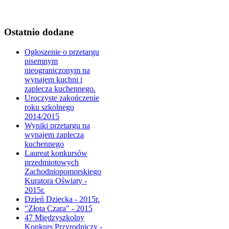
Ostatnio dodane
Ogłoszenie o przetargu
pisemnym
nieograniczonym na
wynajem kuchni i
zaplecza kuchennego.
Uroczyste zakończenie
roku szkolnego
2014/2015
Wyniki przetargu na
wynajem zaplecza
kuchennego
Laureat konkursów
przedmiotowych
Zachodniopomorskiego
Kuratora Oświaty -
2015r.
Dzień Dziecka - 2015r.
"Złota Czara" - 2015
47 Międzyszkolny
Konkurs Przyrodniczy -