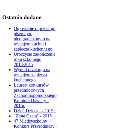
Ostatnio dodane
Ogłoszenie o przetargu
pisemnym
nieograniczonym na
wynajem kuchni i
zaplecza kuchennego.
Uroczyste zakończenie
roku szkolnego
2014/2015
Wyniki przetargu na
wynajem zaplecza
kuchennego
Laureat konkursów
przedmiotowych
Zachodniopomorskiego
Kuratora Oświaty -
2015r.
Dzień Dziecka - 2015r.
"Złota Czara" - 2015
47 Międzyszkolny
Konkurs Przyrodniczy -