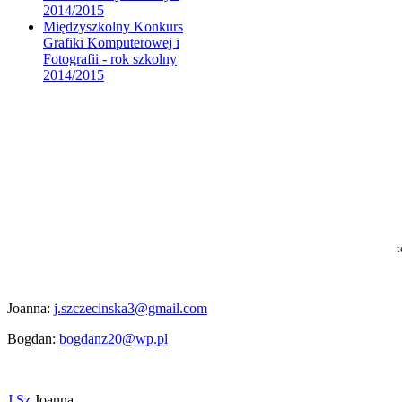
2014/2015
Międzyszkolny Konkurs
Grafiki Komputerowej i
Fotografii - rok szkolny
2014/2015
t
Joanna:
j.szczecinska3@gmail.com
Bogdan:
bogdanz20@wp.pl
J.Sz
Joanna