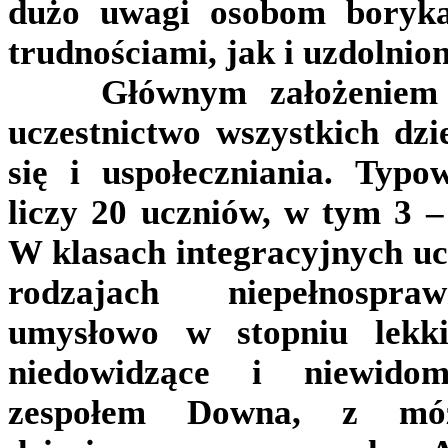
dużo uwagi osobom boryka
trudnościami, jak i uzdolnio
Głównym założeniem int
uczestnictwo wszystkich dzi
się i uspołeczniania. Typo
liczy 20 uczniów, w tym 3 –
W klasach integracyjnych ucz
rodzajach niepełnospraw
umysłowo w stopniu lekk
niedowidzące i niewidom
zespołem Downa, z mó