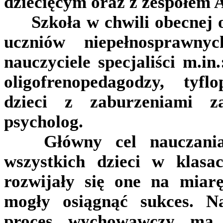
dziecięcym oraz z zespołem 
Szkoła w chwili obecnej o
uczniów niepełnosprawny
nauczyciele specjaliści m.in
oligofrenopedagodzy, tyfl
dzieci z zaburzeniami za
psycholog.
Główny cel nauczania
wszystkich dzieci w klasa
rozwijały się one na miar
mogły osiągnąć sukces. N
proces wychowawczy ma