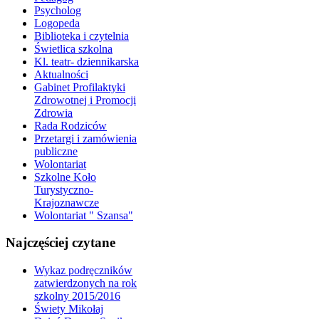
Psycholog
Logopeda
Biblioteka i czytelnia
Świetlica szkolna
Kl. teatr- dziennikarska
Aktualności
Gabinet Profilaktyki
Zdrowotnej i Promocji
Zdrowia
Rada Rodziców
Przetargi i zamówienia
publiczne
Wolontariat
Szkolne Koło
Turystyczno-
Krajoznawcze
Wolontariat " Szansa"
Najczęściej czytane
Wykaz podręczników
zatwierdzonych na rok
szkolny 2015/2016
Świety Mikołaj