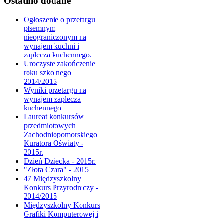
Ostatnio dodane
Ogłoszenie o przetargu
pisemnym
nieograniczonym na
wynajem kuchni i
zaplecza kuchennego.
Uroczyste zakończenie
roku szkolnego
2014/2015
Wyniki przetargu na
wynajem zaplecza
kuchennego
Laureat konkursów
przedmiotowych
Zachodniopomorskiego
Kuratora Oświaty -
2015r.
Dzień Dziecka - 2015r.
"Złota Czara" - 2015
47 Międzyszkolny
Konkurs Przyrodniczy -
2014/2015
Międzyszkolny Konkurs
Grafiki Komputerowej i