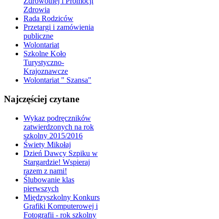
Zdrowotnej i Promocji
Zdrowia
Rada Rodziców
Przetargi i zamówienia
publiczne
Wolontariat
Szkolne Koło
Turystyczno-
Krajoznawcze
Wolontariat " Szansa"
Najczęściej czytane
Wykaz podręczników
zatwierdzonych na rok
szkolny 2015/2016
Świety Mikołaj
Dzień Dawcy Szpiku w
Stargardzie! Wspieraj
razem z nami!
Ślubowanie klas
pierwszych
Międzyszkolny Konkurs
Grafiki Komputerowej i
Fotografii - rok szkolny