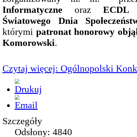
Informatyczne
oraz
ECDL
w
Światowego Dnia Społeczeńst
którymi
patronat honorowy obją
Komorowski
.
Czytaj więcej: Ogólnopolski Kon
Szczegóły
Odsłony: 4840