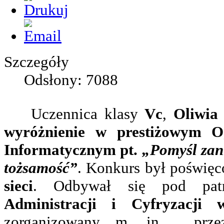
Szczegóły
Odsłony: 7088
Uczennica klasy
Vc
,
Oliwia
wyróżnienie w prestiżowym O
Informatycznym pt.
„Pomyśl zani
tożsamość”
. Konkurs był poświę
sieci
. Odbywał się pod p
Administracji i Cyfryzacji
zorganizowany m. in. prze