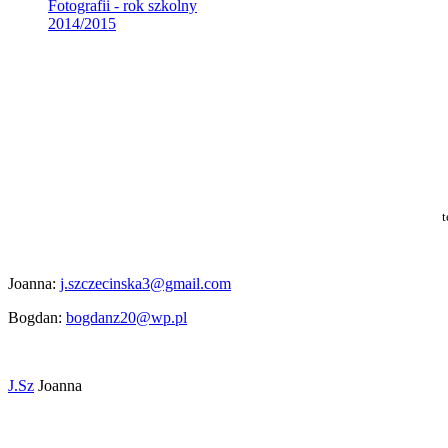
Fotografii - rok szkolny
2014/2015
t
Joanna:
j.szczecinska3@gmail.com
Bogdan:
bogdanz20@wp.pl
J.Sz
Joanna