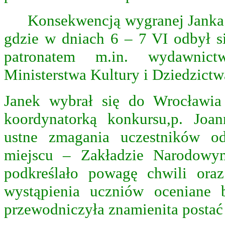
Konsekwencją wygranej Janka
gdzie w dniach 6 – 7 VI odbył si
patronatem m.in. wydawni
Ministerstwa Kultury i Dziedzict
Janek wybrał się do Wrocławi
koordynatorką konkursu,p. Joa
ustne zmagania uczestników o
miejscu – Zakładzie Narodowy
podkreślało powagę chwili oraz
wystąpienia uczniów oceniane 
przewodniczyła znamienita postać