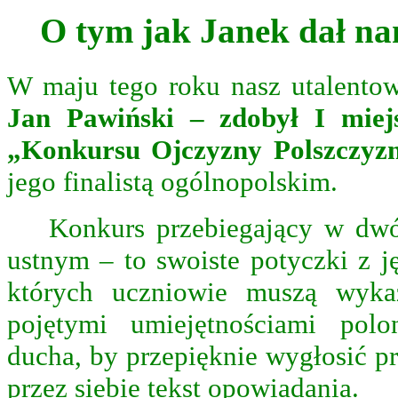
O tym jak Janek dał n
W maju tego roku nasz utalentow
Jan Pawiński – zdobył
I miej
„Konkursu Ojczyzny Polszczyz
jego finalistą ogólnopolskim.
Konkurs przebiegający w dw
ustnym – to swoiste potyczki z j
których uczniowie muszą wykaz
pojętymi umiejętnościami polo
ducha, by przepięknie wygłosić p
przez siebie tekst opowiadania.