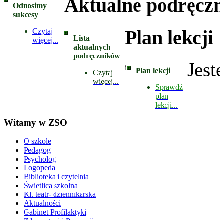
Aktualne podręczn
Odnosimy
sukcesy
Plan lekcji
Czytaj
Lista
więcej...
aktualnych
podręczników
Jest
i
Plan lekcji
Czytaj
więcej...
Sprawdź
plan
lekcji...
Witamy w ZSO
O szkole
Pedagog
Psycholog
Logopeda
Biblioteka i czytelnia
Świetlica szkolna
Kl. teatr- dziennikarska
Aktualności
Gabinet Profilaktyki