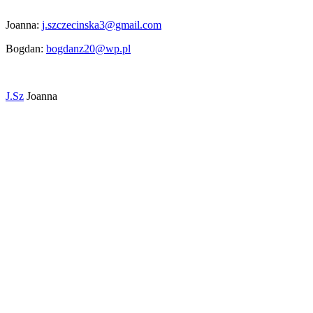
Joanna:
j.szczecinska3@gmail.com
Bogdan:
bogdanz20@wp.pl
J.Sz
Joanna