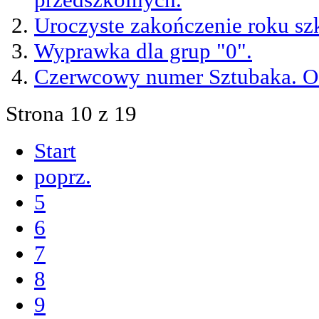
Uroczyste zakończenie roku s
Wyprawka dla grup "0".
Czerwcowy numer Sztubaka. Os
Strona 10 z 19
Start
poprz.
5
6
7
8
9