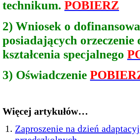
technikum.
POBIERZ
2) Wniosek o dofinansowa
posiadających orzeczenie 
kształcenia specjalnego
P
3) Oświadczenie
POBIER
Więcej artykułów…
Zaproszenie na dzień adaptacyj
przedszkolnych.