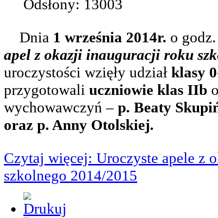
Odsłony: 13003
Dnia
1 września 2014r.
o godz
apel z okazji inauguracji roku s
uroczystości wzięły udział
klasy 0
przygotowali
uczniowie klas
IIb
o
wychowawczyń –
p. Beaty Skupiń
oraz p. Anny Otolskiej.
Czytaj więcej: Uroczyste apele z 
szkolnego 2014/2015