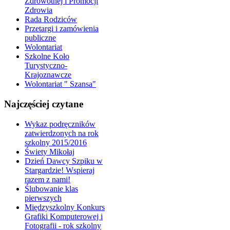
Zdrowotnej i Promocji
Zdrowia
Rada Rodziców
Przetargi i zamówienia
publiczne
Wolontariat
Szkolne Koło
Turystyczno-
Krajoznawcze
Wolontariat " Szansa"
Najczęściej czytane
Wykaz podręczników
zatwierdzonych na rok
szkolny 2015/2016
Świety Mikołaj
Dzień Dawcy Szpiku w
Stargardzie! Wspieraj
razem z nami!
Ślubowanie klas
pierwszych
Międzyszkolny Konkurs
Grafiki Komputerowej i
Fotografii - rok szkolny