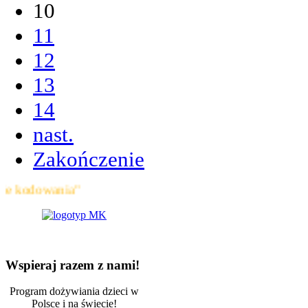
10
11
12
13
14
nast.
Zakończenie
owania"
Wspieraj razem z nami!
Program dożywiania dzieci w
Polsce i na świecie!