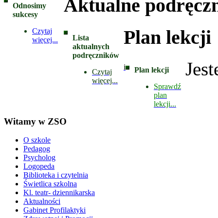
Aktualne podręczn
Odnosimy
sukcesy
Plan lekcji
Czytaj
Lista
więcej...
aktualnych
podręczników
Jest
i
Plan lekcji
Czytaj
więcej...
Sprawdź
plan
lekcji...
Witamy w ZSO
O szkole
Pedagog
Psycholog
Logopeda
Biblioteka i czytelnia
Świetlica szkolna
Kl. teatr- dziennikarska
Aktualności
Gabinet Profilaktyki