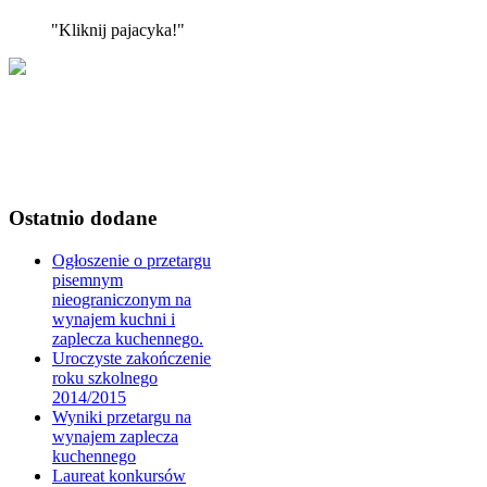
"Kliknij pajacyka!"
Ostatnio dodane
Ogłoszenie o przetargu
pisemnym
nieograniczonym na
wynajem kuchni i
zaplecza kuchennego.
Uroczyste zakończenie
roku szkolnego
2014/2015
Wyniki przetargu na
wynajem zaplecza
kuchennego
Laureat konkursów