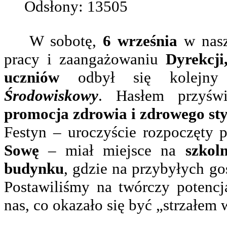
Odsłony: 13505
W sobotę,
6 września
w nasz
pracy i zaangażowaniu
Dyrekcji,
uczniów
odbył się kolejn
Środowiskowy
. Hasłem przyświ
promocja zdrowia i zdrowego sty
Festyn – uroczyście rozpoczęty 
Sowę
– miał miejsce na
szkol
budynku
, gdzie na przybyłych goś
Postawiliśmy na twórczy potenc
nas, co okazało się być „strzałem 