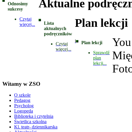
Aktualne podręczn
Odnosimy
sukcesy
Plan lekcji
Czytaj
Lista
więcej...
aktualnych
podręczników
You
i
Plan lekcji
Czytaj
więcej...
Mię
Sprawdź
plan
lekcji...
Foto
Witamy w ZSO
O szkole
Pedagog
Psycholog
Logopeda
Biblioteka i czytelnia
Świetlica szkolna
Kl. teatr- dziennikarska