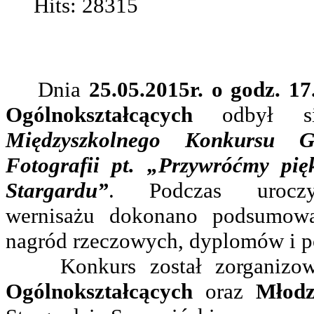
Hits: 28315
Dnia
25.05.2015r. o godz. 17
Ogólnokształcących
odbył si
Międzyszkolnego Konkursu G
Fotografii pt. „Przywróćmy pię
Stargardu”
. Podczas uroczy
wernisażu dokonano podsumowa
nagród rzeczowych, dyplomów i 
Konkurs został zorganizo
Ogólnokształcących
oraz
Młod