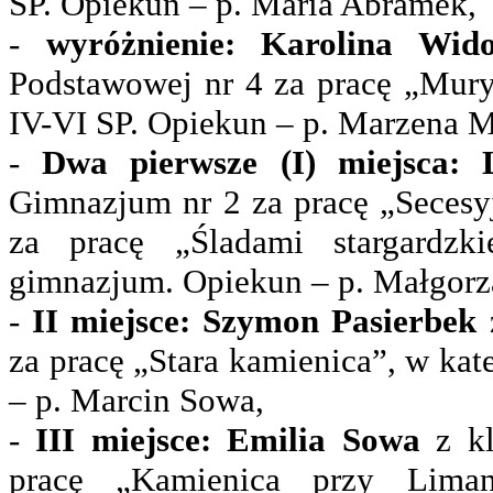
SP. Opiekun – p. Maria Abramek,
-
wyróżnienie: Karolina Wid
Podstawowej nr 4 za pracę „Mury 
IV-VI SP. Opiekun – p. Marzena M
-
Dwa pierwsze (I) miejsca: L
Gimnazjum nr 2 za pracę „Secesyj
za pracę „Śladami stargardzki
gimnazjum. Opiekun – p. Małgorz
-
II miejsce: Szymon Pasierbek
z
za pracę „Stara kamienica”, w ka
– p. Marcin Sowa,
-
III miejsce: Emilia Sowa
z kl
pracę „Kamienica przy Liman