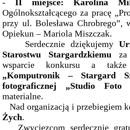
-
II miejsce: Karolina Mi
Ogólnokształcącego za pracę „P
przy ul. Bolesława Chrobrego”, w
Opiekun – Mariola Miszczak.
Serdecznie dziękujemy
Ur
Starostwu Stargardzkiemu
za 
wsparcie konkursu a tak
„Komputronik – Stargard Sz
fotograficznej „Studio Foto
materialne.
Nad organizacją i przebiegiem 
Żych
.
Zwycięzcom serdecznie gratu