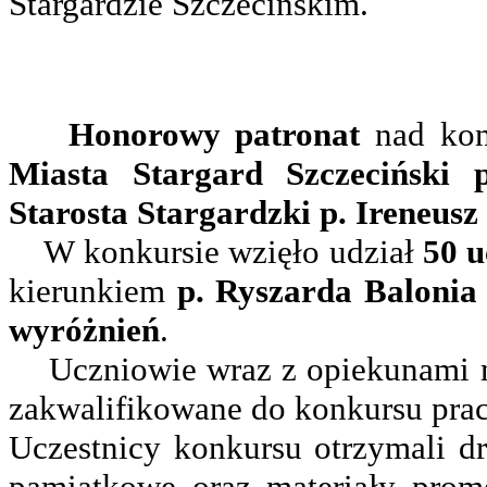
Stargardzie Szczecińskim.
Honorowy patronat
nad kon
Miasta Stargard Szczeciński 
Starosta Stargardzki p. Ireneus
W konkursie wzięło udział
50 u
kierunkiem
p. Ryszarda Balonia
wyróżnień
.
Uczniowie wraz z opiekunami m
zakwalifikowane do konkursu prac
Uczestnicy konkursu otrzymali d
pamiątkowe oraz materiały prom