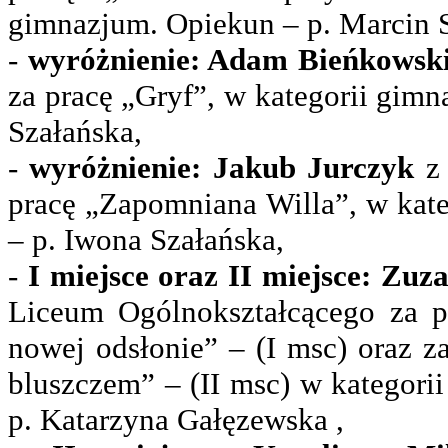
gimnazjum. Opiekun – p. Marcin 
-
wyróżnienie: Adam Bieńkowsk
za pracę „Gryf”, w kategorii gim
Szałańska,
-
wyróżnienie: Jakub Jurczyk
z 
pracę „Zapomniana Willa”, w kat
– p. Iwona Szałańska,
-
I miejsce oraz II miejsce: Zu
Liceum Ogólnokształcącego za p
nowej odsłonie” – (I msc) oraz za
bluszczem” – (II msc) w kategorii
p. Katarzyna Gałęzewska ,