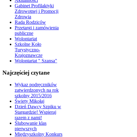
Aktualności
Gabinet Profilaktyki
Zdrowotnej i Promocji
Zdrowia
Rada Rodziców
Przetargi i zamówienia
publiczne
Wolontariat
Szkolne Koło
Turystyczno-
Krajoznawcze
Wolontariat " Szansa"
Najczęściej czytane
Wykaz podręczników
zatwierdzonych na rok
szkolny 2015/2016
Świety Mikołaj
Dzień Dawcy Szpiku w
Stargardzie! Wspieraj
razem z nami!
Ślubowanie klas
pierwszych
Międzyszkolny Konkurs