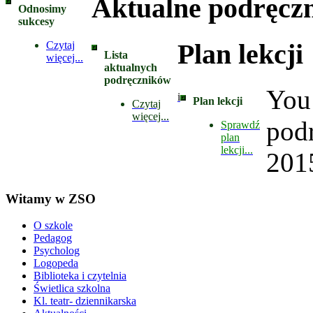
Aktualne podręczn
Odnosimy
sukcesy
Plan lekcji
Czytaj
Lista
więcej...
aktualnych
podręczników
You
i
Plan lekcji
Czytaj
więcej...
pod
Sprawdź
plan
lekcji...
201
Witamy w ZSO
O szkole
Pedagog
Psycholog
Logopeda
Biblioteka i czytelnia
Świetlica szkolna
Kl. teatr- dziennikarska