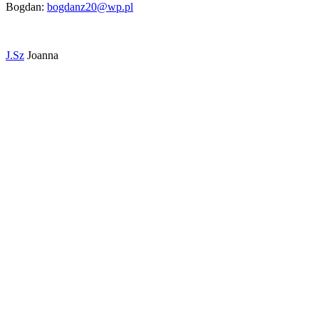
Bogdan:
bogdanz20@wp.pl
J.Sz
Joanna