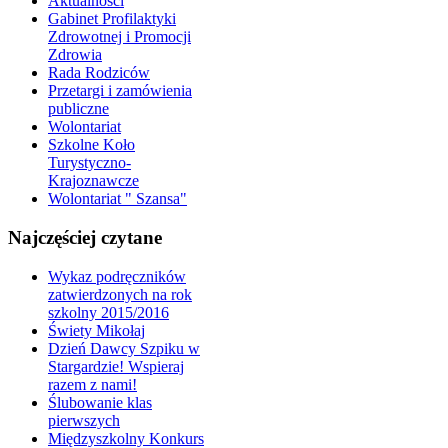
Aktualności
Gabinet Profilaktyki
Zdrowotnej i Promocji
Zdrowia
Rada Rodziców
Przetargi i zamówienia
publiczne
Wolontariat
Szkolne Koło
Turystyczno-
Krajoznawcze
Wolontariat " Szansa"
Najczęściej czytane
Wykaz podręczników
zatwierdzonych na rok
szkolny 2015/2016
Świety Mikołaj
Dzień Dawcy Szpiku w
Stargardzie! Wspieraj
razem z nami!
Ślubowanie klas
pierwszych
Międzyszkolny Konkurs